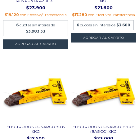
6013 PUNTA AZUL X...
XKG
$23.900
$21.600
$19.120
con
Efectivo/Transferencia
$17.280
con
Efectivo/Transferencia
6
cuotas sin interés de
6
cuotas sin interés de
$3.600
$3.983,33
AGREGAR AL CARRITO
AGREGAR AL CARRITO
ELECTRODOS CONARCO 7018
ELECTRODOS CONARCO 15 7015
XKG
(BÁSICO) XKG
$17.500
$23.000