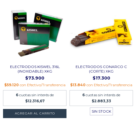
ELECTRODOS KISWEL 316L
ELECTRODOS CONARCO C
(INOXIDABLE) XKG
(CORTE) XKG
$73.900
$17.300
$59.120
con
Efectivo/Transferencia
$13.840
con
Efectivo/Transferencia
6
cuotas sin interés de
6
cuotas sin interés de
$12.316,67
$2.883,33
SIN STOCK
AGREGAR AL CARRITO