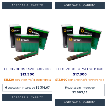
AGREGAR AL CARRITO
AGREGAR AL CARRITO
ELECTRODOS KISWEL 6013 XKG
ELECTRODOS KISWEL 7018 XKG
$13.900
$17.300
$11.120
con
Efectivo/Transferencia
$13.840
con
Efectivo/Transferencia
6
cuotas sin interés de
$2.316,67
6
cuotas sin interés de
$2.883,33
AGREGAR AL CARRITO
AGREGAR AL CARRITO