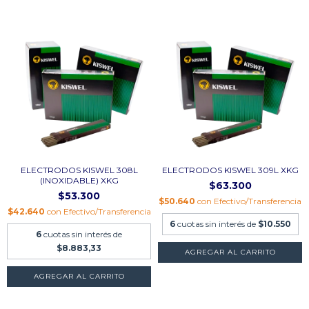
ELECTRODOS KISWEL 308L
ELECTRODOS KISWEL 309L XKG
(INOXIDABLE) XKG
$63.300
$53.300
$50.640
con
Efectivo/Transferencia
$42.640
con
Efectivo/Transferencia
6
cuotas sin interés de
$10.550
6
cuotas sin interés de
$8.883,33
AGREGAR AL CARRITO
AGREGAR AL CARRITO