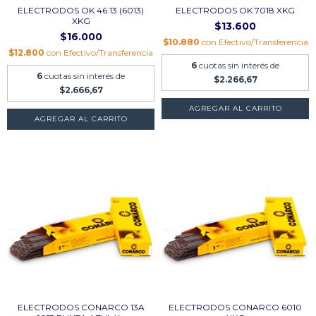
ELECTRODOS OK 46.13 (6013)
ELECTRODOS OK 7018 XKG
XKG
$13.600
$16.000
$10.880
con
Efectivo/Transferencia
$12.800
con
Efectivo/Transferencia
6
cuotas sin interés de
6
cuotas sin interés de
$2.266,67
$2.666,67
AGREGAR AL CARRITO
AGREGAR AL CARRITO
ELECTRODOS CONARCO 13A
ELECTRODOS CONARCO 6010