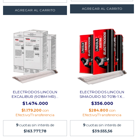
AGREGAR AL CARRITO
AGREGAR AL CARRITO
ELECTRODOS LINCOLN
ELECTRODOS LINCOLN
EXCALIBUR (9018M MR)...
SIMAOURO 50 7018-1 X...
$1.474.000
$356.000
$1.179.200
con
$284.800
con
Efectivo/Transferencia
Efectivo/Transferencia
9
cuotas sin interés de
9
cuotas sin interés de
$163.777,78
$39.555,56