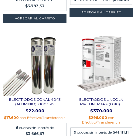
$3.783,33
AGREGAR AL CARRITO
AGREGAR AL CARRITO
ELECTRODOS CONAL 4043
ELECTRODOS LINCOLN
(ALUMINIO) X100GRS
PIPELINER 6P+ (6010)...
$22.000
$370.000
$17.600
con
Efectivo/Transferencia
$296.000
con
Efectivo/Transferencia
6
cuotas sin interés de
9
cuotas sin interés de
$41.111,11
$3.666,67