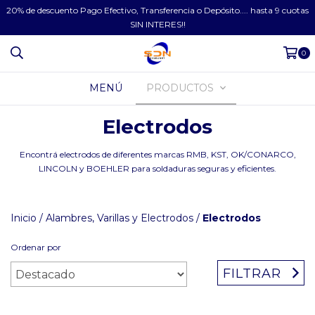
20% de descuento Pago Efectivo, Transferencia o Depósito.... hasta 9 cuotas
SIN INTERES!!
0
MENÚ
PRODUCTOS
Electrodos
Encontrá electrodos de diferentes marcas RMB, KST, OK/CONARCO,
LINCOLN y BOEHLER para soldaduras seguras y eficientes.
Inicio
/
Alambres, Varillas y Electrodos
/
Electrodos
Ordenar por
FILTRAR