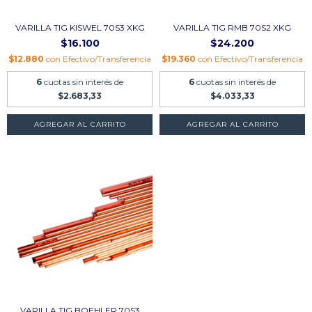
VARILLA TIG KISWEL 70S3 XKG
VARILLA TIG RMB 70S2 XKG
$16.100
$24.200
$12.880
con
Efectivo/Transferencia
$19.360
con
Efectivo/Transferencia
6
cuotas sin interés de
6
cuotas sin interés de
$2.683,33
$4.033,33
AGREGAR AL CARRITO
AGREGAR AL CARRITO
VARILLA TIG BOEHLER 70S3