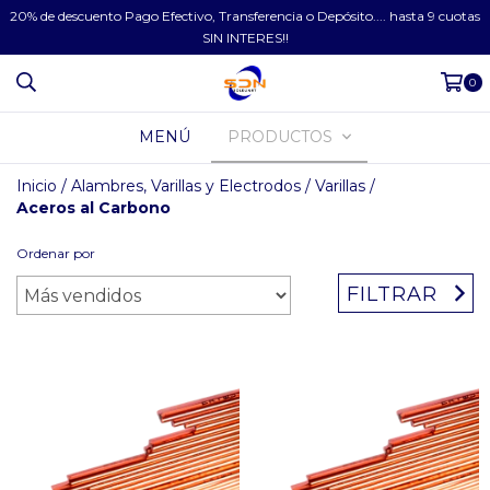
20% de descuento Pago Efectivo, Transferencia o Depósito.... hasta 9 cuotas
SIN INTERES!!
0
MENÚ
PRODUCTOS
Inicio
/
Alambres, Varillas y Electrodos
/
Varillas
/
Aceros al Carbono
Ordenar por
FILTRAR