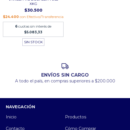
XKG
$30.500
$24.400
con
Efectivo/Transferencia
6
cuotas sin interés de
$5.083,33
SIN STOCK
ENVÍOS SIN CARGO
A todo el país, en compras superiores a $200.000
NAVEGACIÓN
Inicio
Productos
Contacto
Cómo Comprar