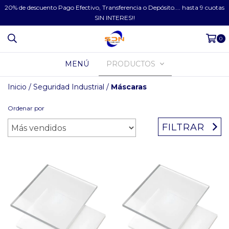
20% de descuento Pago Efectivo, Transferencia o Depósito.... hasta 9 cuotas
SIN INTERES!!
0
MENÚ
PRODUCTOS
Inicio
/
Seguridad Industrial
/
Máscaras
Ordenar por
FILTRAR