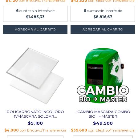
$7.120
con
Efectivo/Transferencia
$42.320
con
Efectivo/Transferencia
6
cuotas sin interés de
6
cuotas sin interés de
$1.483,33
$8.816,67
POLICARBONATO INCOLORO
_CAMBIO MÁSCARA COMBO
P/MÁSCARA SOLDAR...
BIO => MASTER
$5.100
$49.500
$4.080
con
Efectivo/Transferencia
$39.600
con
Efectivo/Transferencia