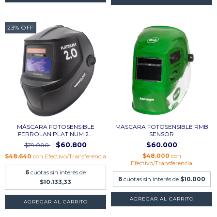
23
%
OFF
MÁSCARA FOTOSENSIBLE
MASCARA FOTOSENSIBLE RMB
FERROLAN PLATINUM 2...
SENSOR
$60.800
$60.000
$79.000
$48.000
con
$48.640
con
Efectivo/Transferencia
Efectivo/Transferencia
6
cuotas sin interés de
6
cuotas sin interés de
$10.000
$10.133,33