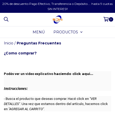
20% de descuento Pago Efectivo, Transferencia o Depósito.... hasta 9 cuotas
SIN INTERES!!
0
MENÚ
PRODUCTOS
Inicio
/
Preguntas Frecuentes
¿Como comprar?
haciendo click aqui...
Podés ver un video explicativo 
Instrucciones:
- Busca el producto que deseas comprar. Hacé click en 
"VER 
DETALLES"
. Una vez que estamos dentro del artículo, hacemos click 
en 
"AGREGAR AL CARRITO"
.