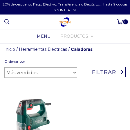
20% de descuento Pago Efectivo, Transferencia o Depósito.... hasta 9 cuotas
SIN INTERES!!
0
MENÚ
PRODUCTOS
Inicio
/
Herramientas Eléctricas
/
Caladoras
Ordenar por
FILTRAR